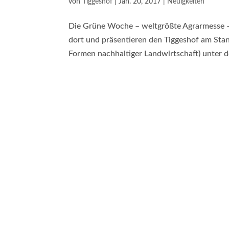
von
Tiggeshof
|
Jan. 20, 2017
|
Neuigkeiten
Die Grüne Woche – weltgrößte Agrarmesse – 
dort und präsentieren den Tiggeshof am S
Formen nachhaltiger Landwirtschaft) unter d