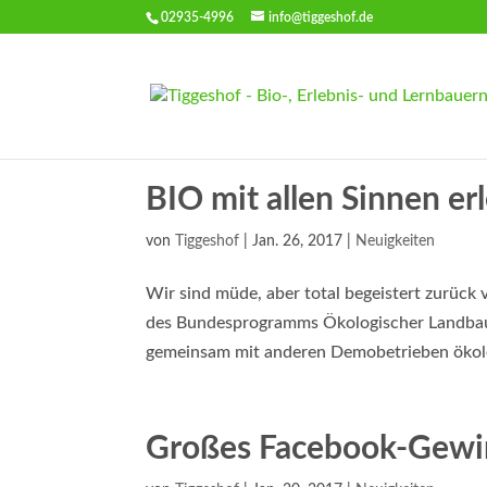
02935-4996
info@tiggeshof.de
BIO mit allen Sinnen e
von
Tiggeshof
|
Jan. 26, 2017
|
Neuigkeiten
Wir sind müde, aber total begeistert zurück
des Bundesprogramms Ökologischer Landbau
gemeinsam mit anderen Demobetrieben ökol
Großes Facebook-Gewin