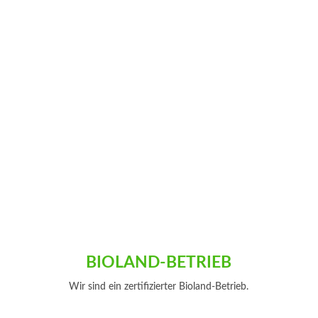
Vor fast einem Jahr habe ich mit einem Post
über die Situation von Kälbern in
Milchviehbetrieben meinem Frust Luft...
BIOLAND-BETRIEB
Wir sind ein zertifizierter Bioland-Betrieb.