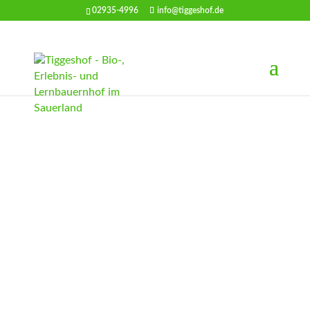
02935-4996
info@tiggeshof.de