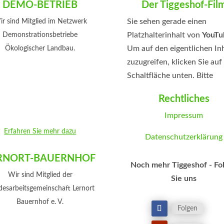
DEMO-BETRIEB
Der Tiggeshof-Fil
Sie sehen gerade einen
r sind Mitglied im Netzwerk
Platzhalterinhalt von
YouTu
Demonstrationsbetriebe
Um auf den eigentlichen In
Ökologischer Landbau.
zuzugreifen, klicken Sie auf
Schaltfläche unten. Bitte
beachten Sie, dass dabei D
Rechtliches
an Drittanbieter weitergeg
Impressum
werden.
Mehr Informationen
Erfahren Sie mehr dazu
Datenschutzerklärung
Inhalt entsperren
Erforderlichen Service
RNORT-BAUERNHOF
Noch mehr Tiggeshof - Fo
akzeptieren und Inhalte
Wir sind Mitglied der
Sie uns
entsperren
esarbeitsgemeinschaft Lernort
Bauernhof e. V.
Folgen