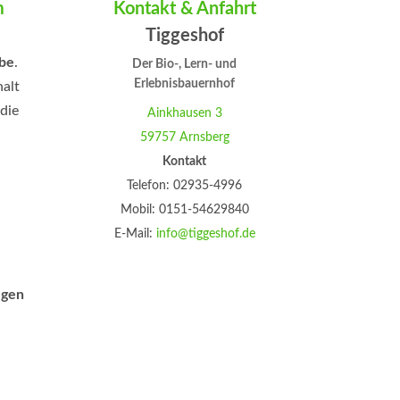
m
Kontakt & Anfahrt
Tiggeshof
be
.
Der Bio-, Lern- und
Erlebnisbauernhof
halt
 die
Ainkhausen 3
59757 Arnsberg
aten
Kontakt
eben
Telefon: 02935-4996
Mobil: 0151-54629840
E-Mail:
info@tiggeshof.de
lgen