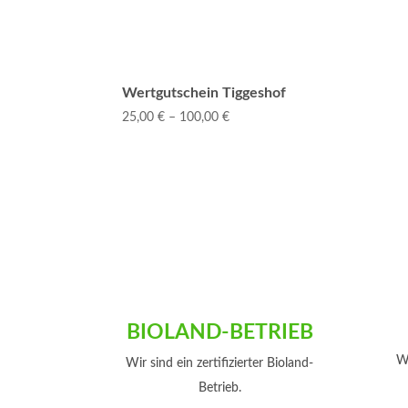
Wertgutschein Tiggeshof
25,00
€
–
100,00
€
Preisspanne:
25,00 €
bis
100,00 €
BIOLAND-BETRIEB
Wi
Wir sind ein zertifizierter Bioland-
Betrieb.