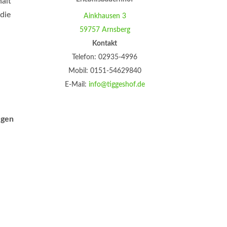
halt
 die
Ainkhausen 3
59757 Arnsberg
aten
Kontakt
eben
Telefon: 02935-4996
Mobil: 0151-54629840
E-Mail:
info@tiggeshof.de
lgen