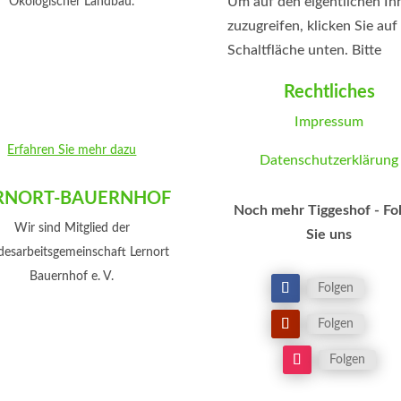
Um auf den eigentlichen In
Ökologischer Landbau.
zuzugreifen, klicken Sie auf
Schaltfläche unten. Bitte
beachten Sie, dass dabei D
Rechtliches
an Drittanbieter weitergeg
Impressum
werden.
Mehr Informationen
Erfahren Sie mehr dazu
Datenschutzerklärung
Inhalt entsperren
Erforderlichen Service
RNORT-BAUERNHOF
Noch mehr Tiggeshof - Fo
akzeptieren und Inhalte
Wir sind Mitglied der
Sie uns
entsperren
esarbeitsgemeinschaft Lernort
Bauernhof e. V.
Folgen
Folgen
Folgen