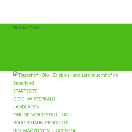
02935-4996
info@tiggeshof.de
Kontakt
Anfahrt
Impressum
Datenschutz
AGB
STARTSEITE
GESCHWISTERKALB
LANDLADEN
ONLINE-VORBESTELLUNG
BRUDERHAHN-PRODUKTE
BIO-WAGYU VOM TIGGESHOF