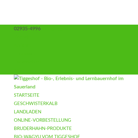
02935-4996
info@tiggeshof.de
Kontakt
Anfahrt
Impressum
Datenschutz
AGB
STARTSEITE
GESCHWISTERKALB
LANDLADEN
ONLINE-VORBESTELLUNG
BRUDERHAHN-PRODUKTE
BIO-WAGYU VOM TIGGESHOF