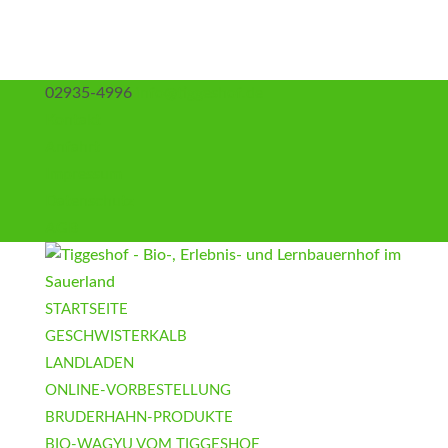
02935-4996
info@tiggeshof.de
Kontakt
Anfahrt
Impressum
Datenschutz
AGB
STARTSEITE
GESCHWISTERKALB
LANDLADEN
ONLINE-VORBESTELLUNG
BRUDERHAHN-PRODUKTE
BIO-WAGYU VOM TIGGESHOF