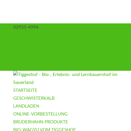
02935-4996
info@tiggeshof.de
Kontakt
Anfahrt
Impressum
Datenschutz
AGB
STARTSEITE
GESCHWISTERKALB
LANDLADEN
ONLINE-VORBESTELLUNG
BRUDERHAHN-PRODUKTE
BIO-WAGYU VOM TIGGESHOF