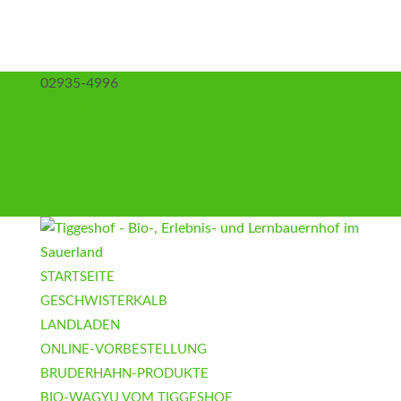
02935-4996
info@tiggeshof.de
Kontakt
Anfahrt
Impressum
Datenschutz
AGB
STARTSEITE
GESCHWISTERKALB
LANDLADEN
ONLINE-VORBESTELLUNG
BRUDERHAHN-PRODUKTE
BIO-WAGYU VOM TIGGESHOF