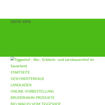
02935-4996
info@tiggeshof.de
Kontakt
Anfahrt
Impressum
Datenschutz
AGB
STARTSEITE
GESCHWISTERKALB
LANDLADEN
ONLINE-VORBESTELLUNG
BRUDERHAHN-PRODUKTE
BIO-WAGYU VOM TIGGESHOF