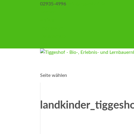
02935-4996
info@tiggeshof.de
Kontakt
Anfahrt
Impressum
Datenschutz
AGB
Seite wählen
landkinder_tiggesh