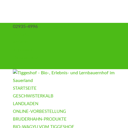
02935-4996
info@tiggeshof.de
Kontakt
Anfahrt
Impressum
Datenschutz
AGB
STARTSEITE
GESCHWISTERKALB
LANDLADEN
ONLINE-VORBESTELLUNG
BRUDERHAHN-PRODUKTE
BIO-WAGYU VOM TIGGESHOF