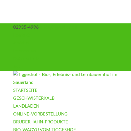
02935-4996
info@tiggeshof.de
Kontakt
Anfahrt
Impressum
Datenschutz
AGB
STARTSEITE
GESCHWISTERKALB
LANDLADEN
ONLINE-VORBESTELLUNG
BRUDERHAHN-PRODUKTE
BIO-WAGYU VOM TIGGESHOF