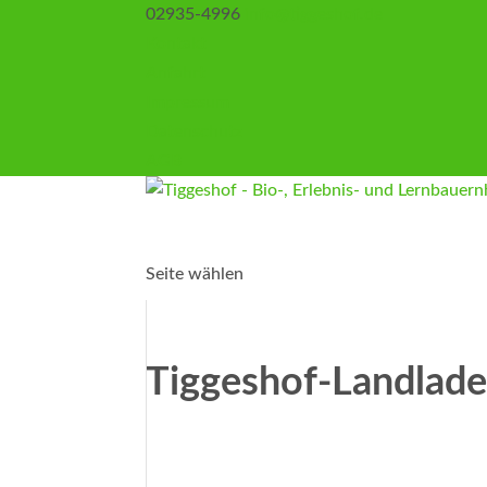
02935-4996
info@tiggeshof.de
Kontakt
Anfahrt
Impressum
Datenschutz
AGB
Seite wählen
Tiggeshof-Landlad