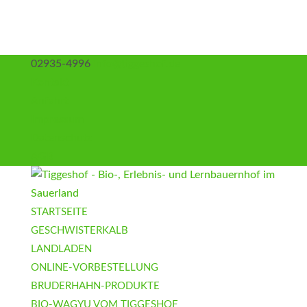
02935-4996
info@tiggeshof.de
Kontakt
Anfahrt
Impressum
Datenschutz
AGB
STARTSEITE
GESCHWISTERKALB
LANDLADEN
ONLINE-VORBESTELLUNG
BRUDERHAHN-PRODUKTE
BIO-WAGYU VOM TIGGESHOF