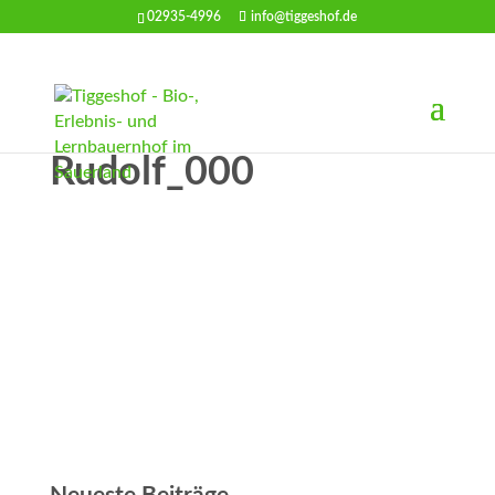
02935-4996
info@tiggeshof.de
Rudolf_000