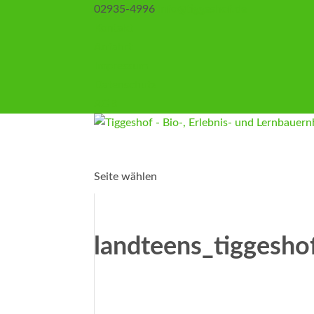
02935-4996
info@tiggeshof.de
Kontakt
Anfahrt
Impressum
Datenschutz
AGB
Seite wählen
landteens_tiggesho