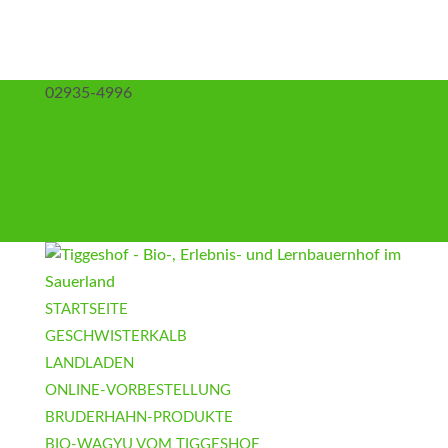
02935-4996
info@tiggeshof.de
Kontakt
Anfahrt
Impressum
Datenschutz
AGB
STARTSEITE
GESCHWISTERKALB
LANDLADEN
ONLINE-VORBESTELLUNG
BRUDERHAHN-PRODUKTE
BIO-WAGYU VOM TIGGESHOF