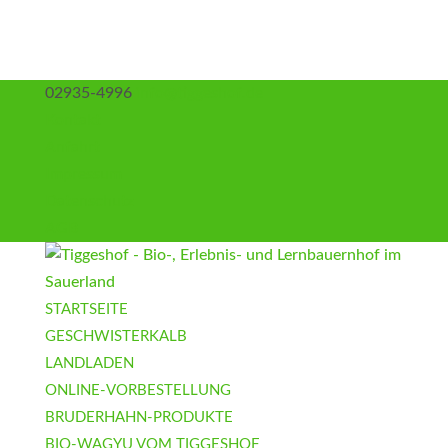
02935-4996
info@tiggeshof.de
Kontakt
Anfahrt
Impressum
Datenschutz
AGB
STARTSEITE
GESCHWISTERKALB
LANDLADEN
ONLINE-VORBESTELLUNG
BRUDERHAHN-PRODUKTE
BIO-WAGYU VOM TIGGESHOF