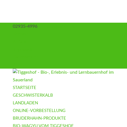
02935-4996
info@tiggeshof.de
Kontakt
Anfahrt
Impressum
Datenschutz
AGB
STARTSEITE
GESCHWISTERKALB
LANDLADEN
ONLINE-VORBESTELLUNG
BRUDERHAHN-PRODUKTE
BIO-WAGYU VOM TIGGESHOF