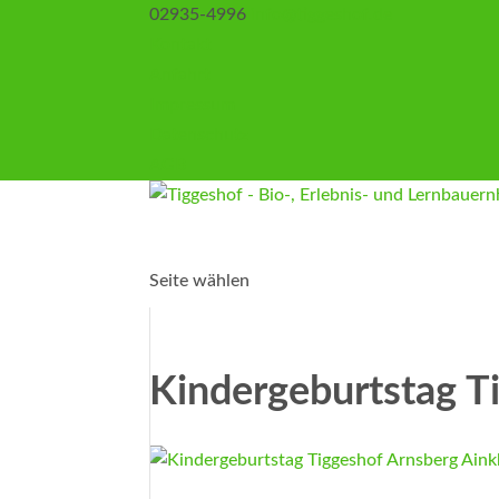
02935-4996
info@tiggeshof.de
Kontakt
Anfahrt
Impressum
Datenschutz
AGB
Seite wählen
Kindergeburtstag T