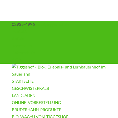
02935-4996
info@tiggeshof.de
Kontakt
Anfahrt
Impressum
Datenschutz
AGB
STARTSEITE
GESCHWISTERKALB
LANDLADEN
ONLINE-VORBESTELLUNG
BRUDERHAHN-PRODUKTE
BIO-WAGYU VOM TIGGESHOF