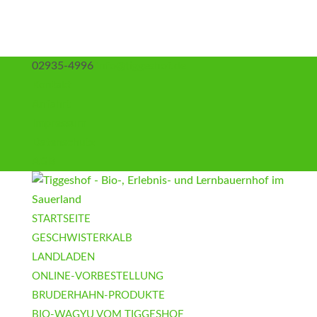
02935-4996
info@tiggeshof.de
Kontakt
Anfahrt
Impressum
Datenschutz
AGB
STARTSEITE
GESCHWISTERKALB
LANDLADEN
ONLINE-VORBESTELLUNG
BRUDERHAHN-PRODUKTE
BIO-WAGYU VOM TIGGESHOF