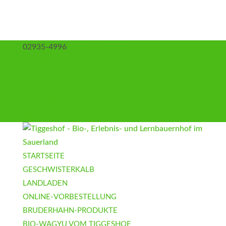
02935-4996
info@tiggeshof.de
Kontakt
Anfahrt
Impressum
Datenschutz
AGB
STARTSEITE
GESCHWISTERKALB
LANDLADEN
ONLINE-VORBESTELLUNG
BRUDERHAHN-PRODUKTE
BIO-WAGYU VOM TIGGESHOF