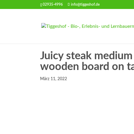
02935-4996
info@tiggeshof.de
Juicy steak medium 
wooden board on t
März 11, 2022