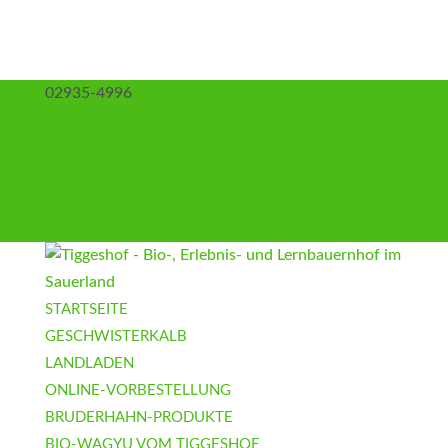
02935-4996
info@tiggeshof.de
Kontakt
Anfahrt
Impressum
Datenschutz
AGB
STARTSEITE
GESCHWISTERKALB
LANDLADEN
ONLINE-VORBESTELLUNG
BRUDERHAHN-PRODUKTE
BIO-WAGYU VOM TIGGESHOF