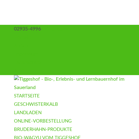
02935-4996
info@tiggeshof.de
Kontakt
Anfahrt
Impressum
Datenschutz
AGB
STARTSEITE
GESCHWISTERKALB
LANDLADEN
ONLINE-VORBESTELLUNG
BRUDERHAHN-PRODUKTE
BIO-WAGYU VOM TIGGESHOF