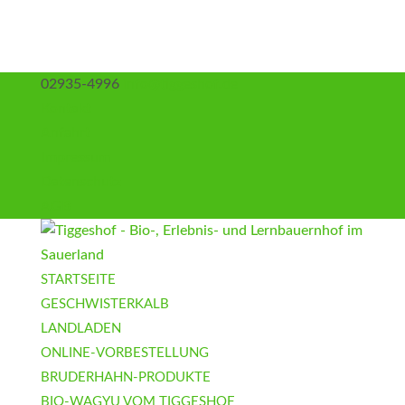
02935-4996
info@tiggeshof.de
Kontakt
Anfahrt
Impressum
Datenschutz
AGB
STARTSEITE
GESCHWISTERKALB
LANDLADEN
ONLINE-VORBESTELLUNG
BRUDERHAHN-PRODUKTE
BIO-WAGYU VOM TIGGESHOF