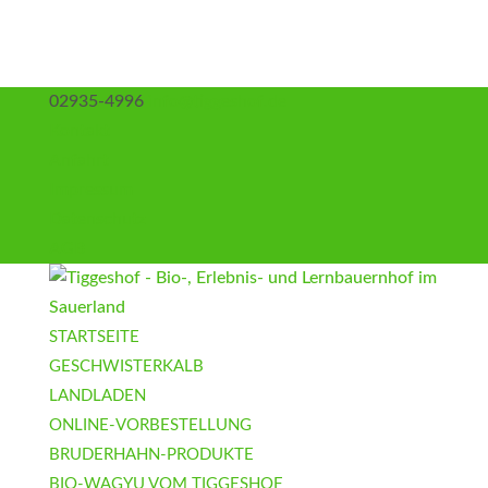
02935-4996
info@tiggeshof.de
Kontakt
Anfahrt
Impressum
Datenschutz
AGB
STARTSEITE
GESCHWISTERKALB
LANDLADEN
ONLINE-VORBESTELLUNG
BRUDERHAHN-PRODUKTE
BIO-WAGYU VOM TIGGESHOF