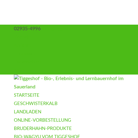
02935-4996
info@tiggeshof.de
Kontakt
Anfahrt
Impressum
Datenschutz
AGB
STARTSEITE
GESCHWISTERKALB
LANDLADEN
ONLINE-VORBESTELLUNG
BRUDERHAHN-PRODUKTE
BIO-WAGYU VOM TIGGESHOF