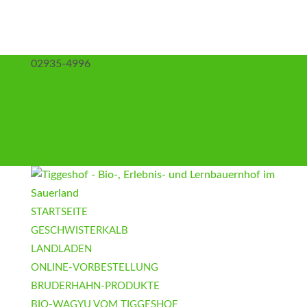
02935-4996
info@tiggeshof.de
Kontakt
Anfahrt
Impressum
Datenschutz
AGB
STARTSEITE
GESCHWISTERKALB
LANDLADEN
ONLINE-VORBESTELLUNG
BRUDERHAHN-PRODUKTE
BIO-WAGYU VOM TIGGESHOF