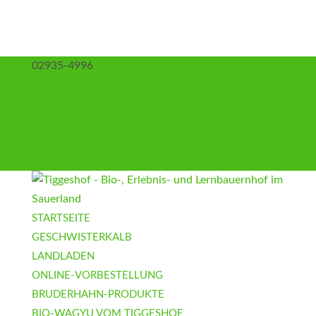
02935-4996
info@tiggeshof.de
Kontakt
Anfahrt
Impressum
Datenschutz
AGB
STARTSEITE
GESCHWISTERKALB
LANDLADEN
ONLINE-VORBESTELLUNG
BRUDERHAHN-PRODUKTE
BIO-WAGYU VOM TIGGESHOF