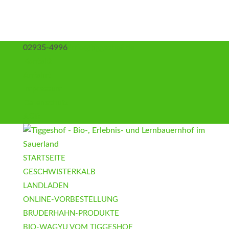
02935-4996
info@tiggeshof.de
Kontakt
Anfahrt
Impressum
Datenschutz
AGB
STARTSEITE
GESCHWISTERKALB
LANDLADEN
ONLINE-VORBESTELLUNG
BRUDERHAHN-PRODUKTE
BIO-WAGYU VOM TIGGESHOF