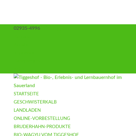
02935-4996
info@tiggeshof.de
Kontakt
Anfahrt
Impressum
Datenschutz
AGB
STARTSEITE
GESCHWISTERKALB
LANDLADEN
ONLINE-VORBESTELLUNG
BRUDERHAHN-PRODUKTE
BIO-WAGYU VOM TIGGESHOF