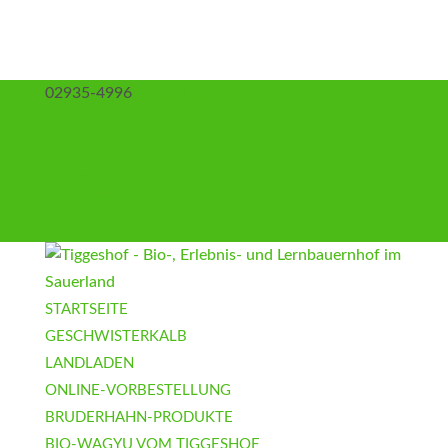
02935-4996
info@tiggeshof.de
Kontakt
Anfahrt
Impressum
Datenschutz
AGB
STARTSEITE
GESCHWISTERKALB
LANDLADEN
ONLINE-VORBESTELLUNG
BRUDERHAHN-PRODUKTE
BIO-WAGYU VOM TIGGESHOF