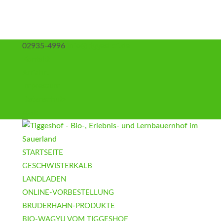
02935-4996
info@tiggeshof.de
Kontakt
Anfahrt
Impressum
Datenschutz
AGB
STARTSEITE
GESCHWISTERKALB
LANDLADEN
ONLINE-VORBESTELLUNG
BRUDERHAHN-PRODUKTE
BIO-WAGYU VOM TIGGESHOF