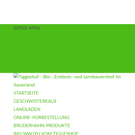
02935-4996
info@tiggeshof.de
Kontakt
Anfahrt
Impressum
Datenschutz
AGB
STARTSEITE
GESCHWISTERKALB
LANDLADEN
ONLINE-VORBESTELLUNG
BRUDERHAHN-PRODUKTE
BIO-WAGYU VOM TIGGESHOF