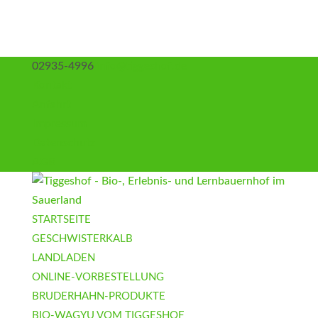
02935-4996
info@tiggeshof.de
Kontakt
Anfahrt
Impressum
Datenschutz
AGB
STARTSEITE
GESCHWISTERKALB
LANDLADEN
ONLINE-VORBESTELLUNG
BRUDERHAHN-PRODUKTE
BIO-WAGYU VOM TIGGESHOF