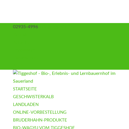
02935-4996
info@tiggeshof.de
Kontakt
Anfahrt
Impressum
Datenschutz
AGB
STARTSEITE
GESCHWISTERKALB
LANDLADEN
ONLINE-VORBESTELLUNG
BRUDERHAHN-PRODUKTE
BIO-WAGYU VOM TIGGESHOF