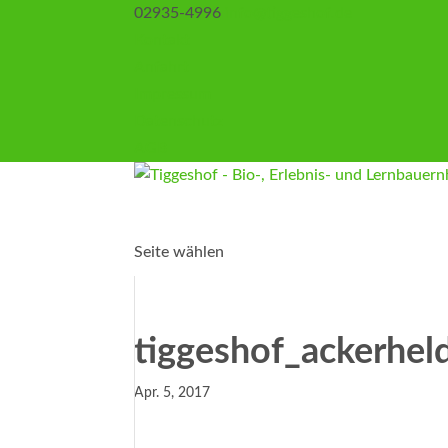
02935-4996
info@tiggeshof.de
Kontakt
Anfahrt
Impressum
Datenschutz
AGB
Seite wählen
tiggeshof_ackerhel
Apr. 5, 2017