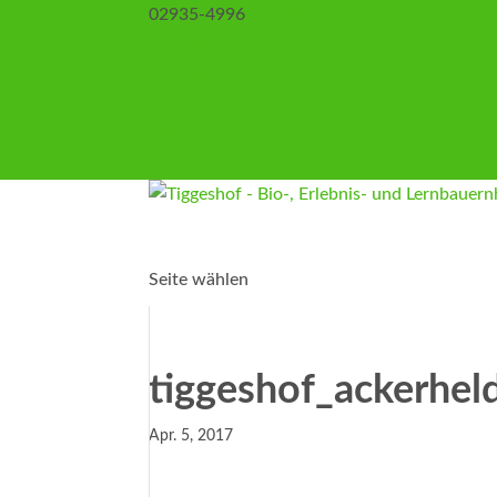
02935-4996
info@tiggeshof.de
Kontakt
Anfahrt
Impressum
Datenschutz
AGB
Seite wählen
tiggeshof_ackerhel
Apr. 5, 2017