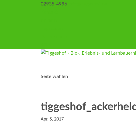
02935-4996
info@tiggeshof.de
Kontakt
Anfahrt
Impressum
Datenschutz
AGB
Seite wählen
tiggeshof_ackerhel
Apr. 5, 2017