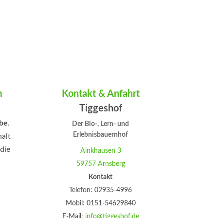
m
Kontakt & Anfahrt
Tiggeshof
be
.
Der Bio-, Lern- und
Erlebnisbauernhof
halt
 die
Ainkhausen 3
59757 Arnsberg
aten
Kontakt
eben
Telefon: 02935-4996
Mobil: 0151-54629840
E-Mail:
info@tiggeshof.de