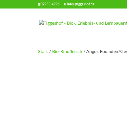
02935-4996
info@tiggeshof.de
Start
/
Bio-Rindfleisch
/ Angus Rouladen/Ges