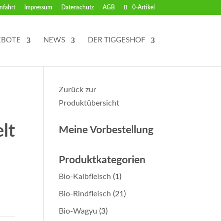
nfahrt
Impressum
Datenschutz
AGB
0-Artikel
EBOTE
NEWS
DER TIGGESHOF
Zurück zur
Produktübersicht
lt
Meine Vorbestellung
Produktkategorien
Bio-Kalbfleisch
(1)
Bio-Rindfleisch
(21)
Bio-Wagyu
(3)