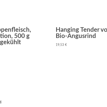
penfleisch,
Hanging Tender v
tion, 500 g
Bio-Angusrind
fgekühlt
19,53
€
g