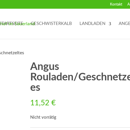
Kontakt
A
STARTSEITE
GESCHWISTERKALB
LANDLADEN
ANG
chnetzeltes
Angus
Rouladen/Geschnetze
es
11,52
€
Nicht vorrätig