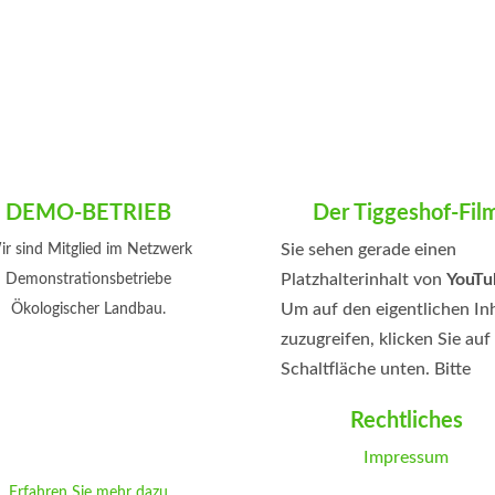
DEMO-BETRIEB
Der Tiggeshof-Fil
Sie sehen gerade einen
r sind Mitglied im Netzwerk
Platzhalterinhalt von
YouTu
Demonstrationsbetriebe
Um auf den eigentlichen In
Ökologischer Landbau.
zuzugreifen, klicken Sie auf
Schaltfläche unten. Bitte
beachten Sie, dass dabei D
Rechtliches
an Drittanbieter weitergeg
Impressum
werden.
Mehr Informationen
Erfahren Sie mehr dazu