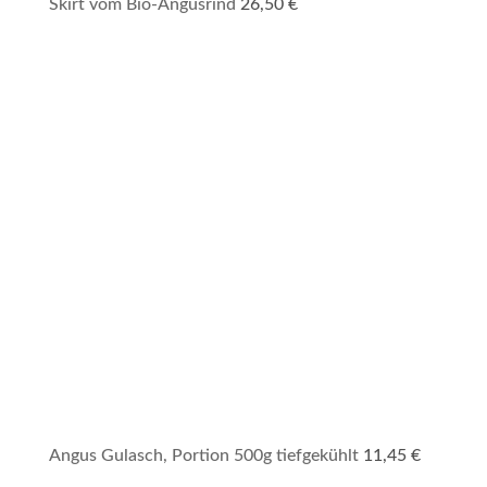
Skirt vom Bio-Angusrind
26,50
€
Angus Gulasch, Portion 500g tiefgekühlt
11,45
€