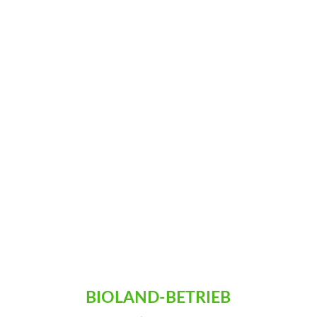
Vor fast einem Jahr habe ich mit einem Post
über die Situation von Kälbern in
Milchviehbetrieben meinem Frust Luft...
BIOLAND-BETRIEB