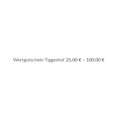
Preisspanne:
Wertgutschein Tiggeshof
25,00
€
–
100,00
€
25,00 €
bis
100,00 €