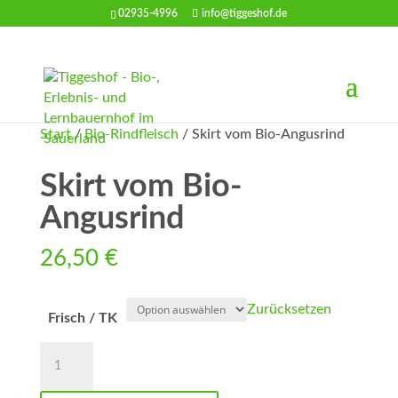
02935-4996
info@tiggeshof.de
Start
/
Bio-Rindfleisch
/ Skirt vom Bio-Angusrind
Skirt vom Bio-
Angusrind
26,50
€
Zurücksetzen
Frisch / TK
Skirt
vom