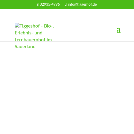
02935-4996
info@tiggeshof.de
Gewinnspiel