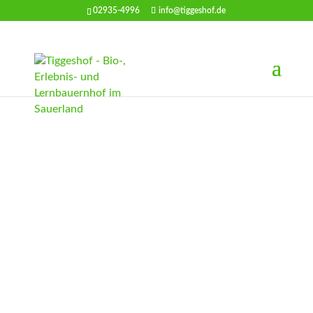
02935-4996
info@tiggeshof.de